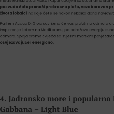
mediteranski otoci Malta i Cipar udaljeni su stotinama kilom
posvuda ćete pronaći prekrasne plaže, nezaboravan pri
života lokalci
, na koje ćete se nakon nekoliko dana naviknuti
Parfem Acqua Di Gioia
savršeno će vas pratiti na odmoru u o
Inspiriran je ljetom na Mediteranu, pa odražava energiju sun
odmora. Spaja arome cvijeća sa svježim morskim povjetarcem
osvježavajuće i energično
.
4. Jadransko more i popularna
Gabbana – Light Blue