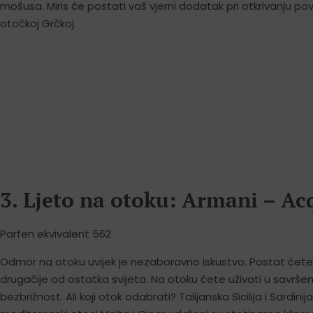
mošusa. Miris će postati vaš vjerni dodatak pri otkrivanju povij
otočkoj Grčkoj.
3. Ljeto na otoku: Armani – Ac
Parfen ekvivalent 562
Odmor na otoku uvijek je nezaboravno iskustvo. Postat ćete 
drugačije od ostatka svijeta. Na otoku ćete uživati u savrše
bezbrižnost. Ali koji otok odabrati? Talijanska Sicilija i Sardinij