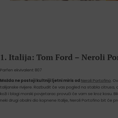
1. Italija: Tom Ford – Neroli Po
Parfen ekvivalent 807
Možda ne postoji kultniji ljetni miris od
Neroli Portofino
. O
talijanske rivijere. Razbudit će vas pogled na stabla citrusa,
koži i blagi morski povjetarac provući će vam se kroz kosu. Bilo d
neki drugi obalni dio kopnene Italije, Neroli Portofino bit će 