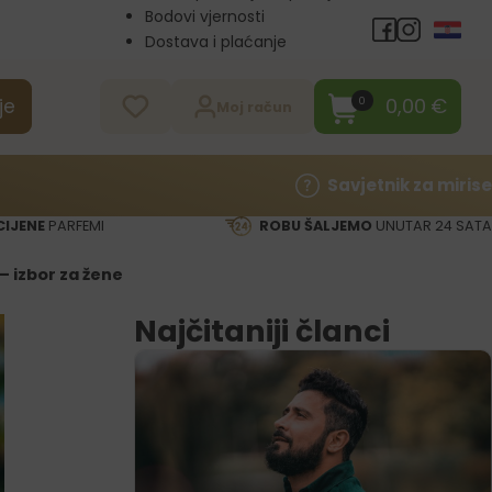
Bodovi vjernosti
Dostava i plaćanje
Veleprodaja
Kontakt
0,00
€
0
je
Moj račun
Savjetnik za mirise
CIJENE
PARFEMI
ROBU ŠALJEMO
UNUTAR 24 SATA
– izbor za žene
Najčitaniji članci