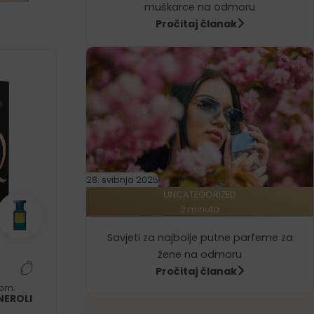
muškarce na odmoru
Pročitaj članak
28. svibnja 2025
UNCATEGORIZED
2 minuta
Savjeti za najbolje putne parfeme za
žene na odmoru
–
Pročitaj članak
som:
NEROLI