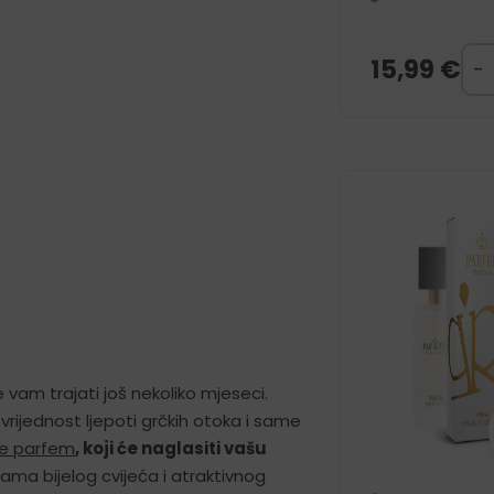
15,99
€
vam trajati još nekoliko mjeseci.
vrijednost ljepoti grčkih otoka i same
ee parfem
,
koji će naglasiti vašu
ma bijelog cvijeća i atraktivnog