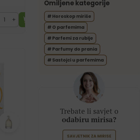
Omiljene kategorije
Horoskop miriše
O parfemima
Parfemi za rublje
Parfumy do prania
Sastojci u parfemima
Trebate li savjet o
odabiru mirisa?
SAVJETNIK ZA MIRISE