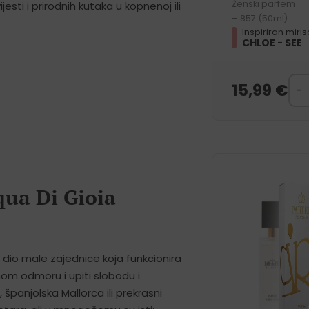
Ženski parfem
esti i prirodnih kutaka u kopnenoj ili
– 857 (50ml)
Inspiriran miri
CHLOE - SEE
15,99
€
qua Di Gioia
dio male zajednice koja funkcionira
nom odmoru i upiti slobodu i
a, španjolska Mallorca ili prekrasni