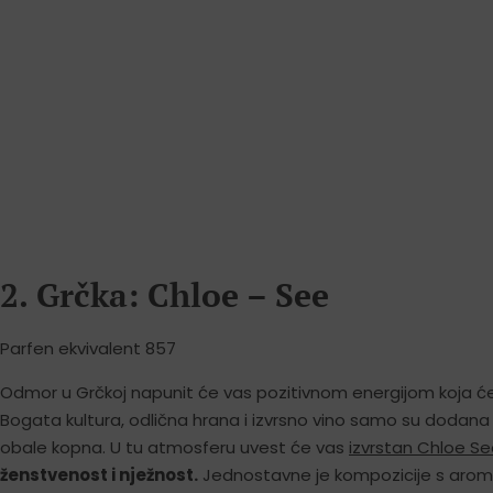
2. Grčka: Chloe – See
Parfen ekvivalent 857
Odmor u Grčkoj napunit će vas pozitivnom energijom koja će 
Bogata kultura, odlična hrana i izvrsno vino samo su dodana 
obale kopna. U tu atmosferu uvest će vas
izvrstan Chloe S
ženstvenost i nježnost.
Jednostavne je kompozicije s aroma