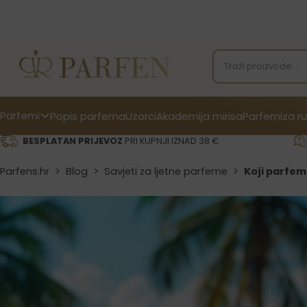
Parfemi
Popis parfema
Uzorci
Akademija mirisa
Parfemi
za ru
BESPLATAN PRIJEVOZ
PRI KUPNJI IZNAD 38 €
Parfens.hr
>
Blog
>
Savjeti za ljetne parfeme
>
Koji parfem