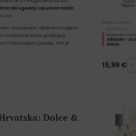
etara, ali u mnogočemu su isti:
morski ugođaj i opušten način
 u krv.
Ženski parfem
vim “odvojenim” dijelovima svijeta .
– 562 (50ml)
Inspiriran miri
ca i bezbrižne dane godišnjeg
ARMANI - AC
 i harmonijom prirode. Vrlo je
GIOIA
15,99
€
 Hrvatska: Dolce &