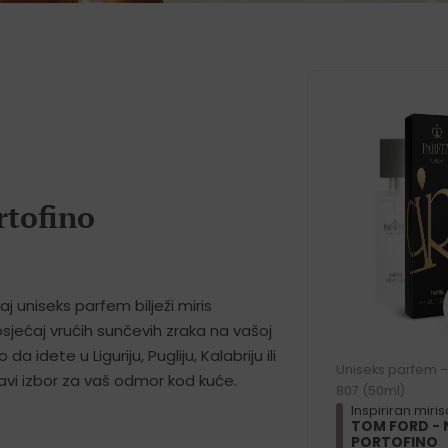
rtofino
vaj uniseks parfem bilježi miris
 osjećaj vrućih sunčevih zraka na vašoj
a idete u Liguriju, Pugliju, Kalabriju ili
Uniseks parfem 
pravi izbor za vaš odmor kod kuće.
807 (50ml)
Inspiriran miri
TOM FORD - 
PORTOFINO