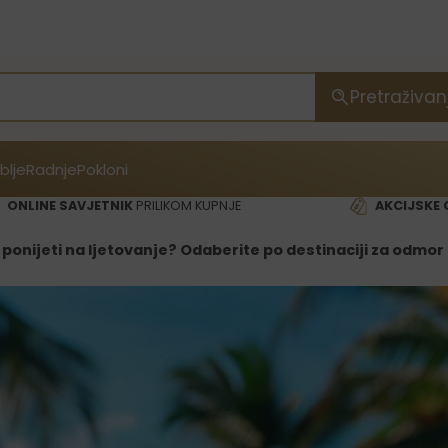
Pretraživan
blje
Radnje
Pokloni
ONLINE SAVJETNIK
PRILIKOM KUPNJE
AKCIJSKE 
 ponijeti na ljetovanje? Odaberite po destinaciji za odmor 