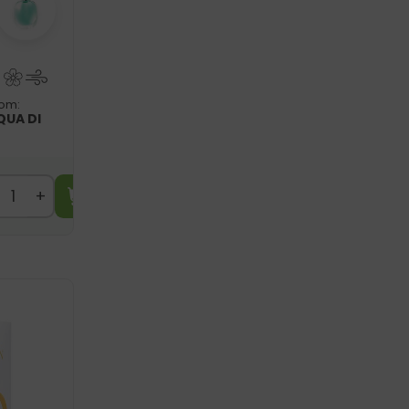
som:
QUA DI