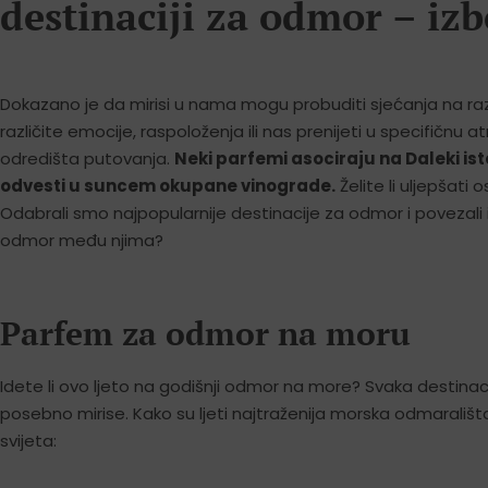
destinaciji za odmor – izb
Dokazano je da mirisi u nama mogu probuditi sjećanja na različ
različite emocije, raspoloženja ili nas prenijeti u specifičn
odredišta putovanja.
Neki parfemi asociraju na Daleki ist
odvesti u suncem okupane vinograde.
Želite li uljepšati
Odabrali smo najpopularnije destinacije za odmor i povezali ih
odmor među njima?
Parfem za odmor na moru
Idete li ovo ljeto na godišnji odmor na more? Svaka destinaci
posebno mirise. Kako su ljeti najtraženija morska odmarališ
svijeta: