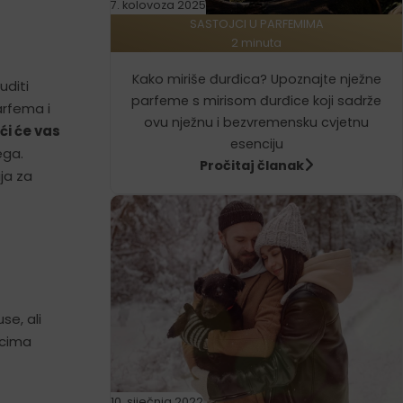
7. kolovoza 2025
SASTOJCI U PARFEMIMA
2 minuta
Kako miriše đurđica? Upoznajte nježne
uditi
parfeme s mirisom đurđice koji sadrže
arfema i
ovu nježnu i bezvremensku cvjetnu
ći će vas
esenciju
ega.
Pročitaj članak
ja za
se, ali
tcima
10. siječnja 2022