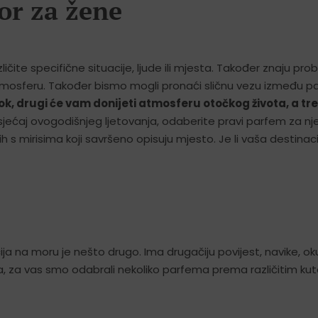
or za žene
ite specifične situacije, ljude ili mjesta. Također znaju prob
u atmosferu. Također bismo mogli pronaći sličnu vezu između p
ok, drugi će vam donijeti atmosferu otočkog života, a tre
 osjećaj ovogodišnjeg ljetovanja, odaberite pravi parfem za nj
 s mirisima koji savršeno opisuju mjesto. Je li vaša destinaci
ja na moru je nešto drugo. Ima drugačiju povijest, navike, oku
ta, za vas smo odabrali nekoliko parfema prema različitim ku